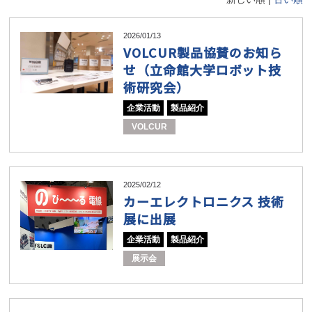
2026/01/13
VOLCUR製品協賛のお知ら
せ（立命館大学ロボット技
術研究会）
企業活動
製品紹介
VOLCUR
2025/02/12
カーエレクトロニクス 技術
展に出展
企業活動
製品紹介
展示会